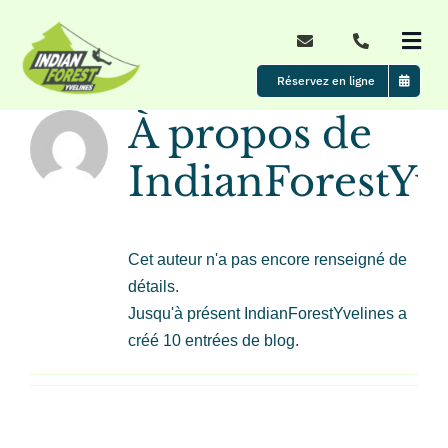
Passer
au
Togg
contenu
Navi
Réservez en ligne
Accueil
À propos de
Le parc
IndianForestYv
Nos formules
Cet auteur n'a pas encore renseigné de
détails.
Évènements
Jusqu'à présent IndianForestYvelines a
créé 10 entrées de blog.
Tarifs & Horaires d’ouverture
Actualités