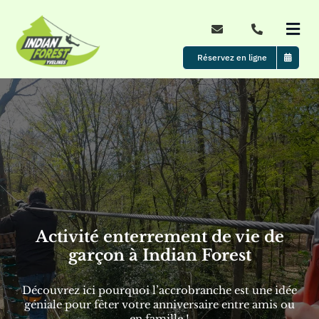
Passer
au
Togg
contenu
Navi
Réservez en ligne
Accueil
Le parc
Nos formules
Évènements
Activité enterrement de vie de
garçon à Indian Forest
Tarifs & Horaires d’ouverture
Découvrez ici pourquoi l’accrobranche est une idée
Actualités
géniale pour fêter votre anniversaire entre amis ou
en famille !