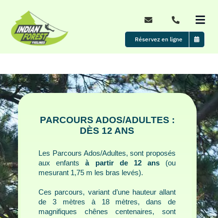
Passer
au
Togg
contenu
Navi
Réservez en ligne
Accueil
Le parc
Nos formules
PARCOURS ADOS/ADULTES :
DÈS 12 ANS
Évènements
Les Parcours Ados/Adultes, sont proposés
aux enfants
à partir de 12 ans
(ou
mesurant 1,75 m les bras levés).
Tarifs & Horaires d’ouverture
Ces parcours, variant d’une hauteur allant
de 3 mètres à 18 mètres, dans de
Actualités
magnifiques chênes centenaires, sont