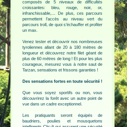
composés de 5 niveaux de difficultés
croissantes: bleu, rouge, noir, or,
Contact
infranchissable,… De plus, ces parcours
permettent l’accès au niveau vert du
parcours troll, de quoi s’échauffer et profiter
un max.
Venez tester et découvrir nos nombreuses
tyroliennes allant de 20 à 180 mètres de
longueur et découvrez notre filet géant de
plus de 60 mètres de long ! Et pour les plus
courageux, mesurez vous à notre saut de
Tarzan, sensations et frissons garanties !
Des sensations fortes en toute sécurité !
Que vous soyez sportifs ou non, vous
découvrirez la forêt avec un autre point de
vue dans un cadre exceptionnel.
Les pratiquants seront équipés de
baudriers, poulies et mousquetons
intelligents Clic-It qui assurent une sécurité