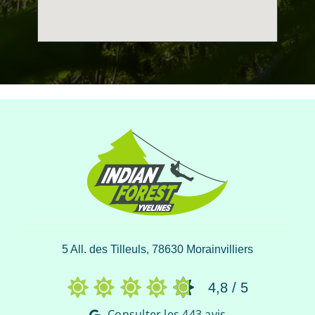
5 All. des Tilleuls, 78630 Morainvilliers
4,8
/
5
Consulter les 443 avis